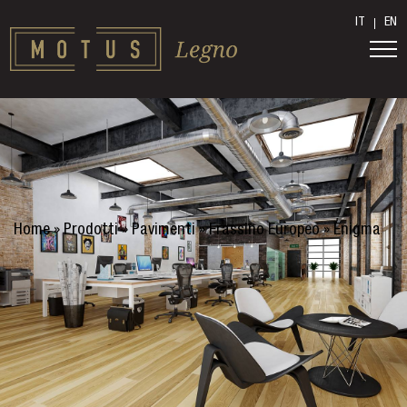
IT
EN
Home
»
Prodotti
»
Pavimenti
»
Frassino Europeo
»
Enigma