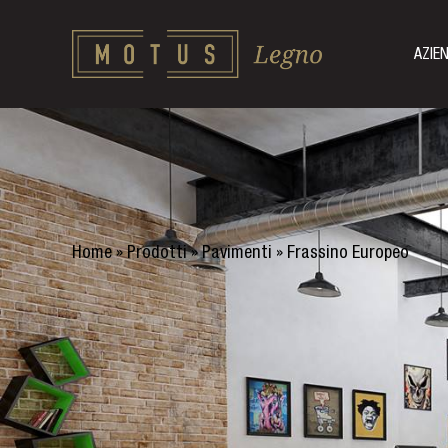
AZIE
Home
»
Prodotti
»
Pavimenti
»
Frassino Europeo