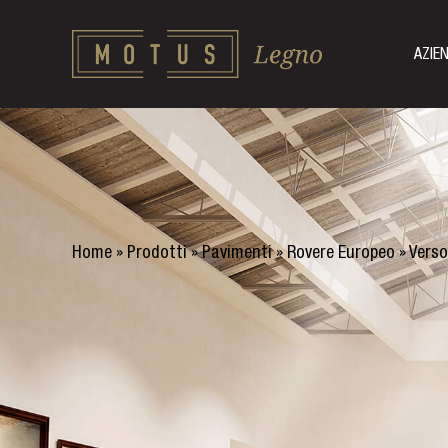
AZIE
Home
»
Prodotti
»
Pavimenti
»
Rovere Europeo
»
Verso