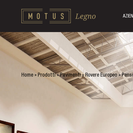
AZIE
Home
»
Prodotti
»
Pavimenti
»
Rovere Europeo
»
Pens