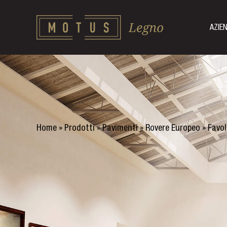
AZIE
Home
»
Prodotti
»
Pavimenti
»
Rovere Europeo
»
Favo