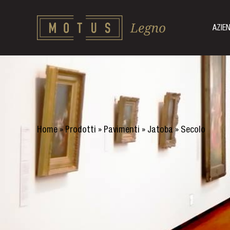
AZIE
Home
»
Prodotti
»
Pavimenti
»
Jatoba
»
Secolo